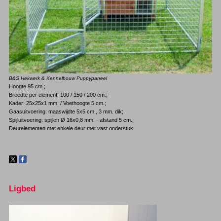
B&S Hekwerk & Kennelbouw Puppypaneel
Hoogte 95 cm.;
Breedte per element: 100 / 150 / 200 cm.;
Kader: 25x25x1 mm. / Voethoogte 5 cm.;
Gaasuitvoering: maaswijdte 5x5 cm., 3 mm. dik;
Spijluitvoering: spijlen Ø 16x0,8 mm. - afstand 5 cm.;
Deurelementen met enkele deur met vast onderstuk.
Ligbed