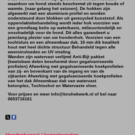
waardoor uw hond steeds beschermd zit tegen koude of
warmte. (naar gelang het seizoen). De hokken zijn
afgewerkt met een aluminium profiel en worden
ondersteund door blokken uit gerecycled kunststof. Als
oppervlaktebehandeling wordt ieder hok voorzien van
een grondlaag beits op waterbasis, milieuvriendelijk en
onschadelijk voor de hond. Dit alles garandeert u
jarenlang plezier van uw hondenhok. Voorzien van een
tochtsluis en een afneembaar dak. 16 mm dik kwaliteit
hout met heel dichte structuur Behandeld tegen alle
weersinvloeden en UV straling
Wanden zijn watervast verlijmd Anti-Bijt pakket
(kwetsbare delen beschermd door gegalvaniseerde
profielen) Afwerking met gegalvaniseerde hoekprofielen
van zij- en bovenkant van de ingang en van de
zijkanten Afwerking met gegalvaniseerde hoekprofielen
van het dak Afneembaar dak van watervast
betonplex, Tochtschot en Watervaste vloer.
Voor prijzen en meer
info@bnshekwerk.nl
of bel naar
0653716161
Hondenkennel / kennelpanelen