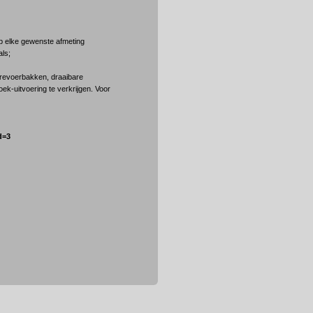
p elke gewenste afmeting
als;
arevoerbakken, draaibare
ek-uitvoering te verkrijgen. Voor
d=3