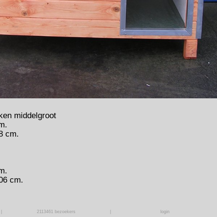
ken middelgroot
m.
8 cm.
m.
06 cm.
|
2113461
bezoekers
|
login