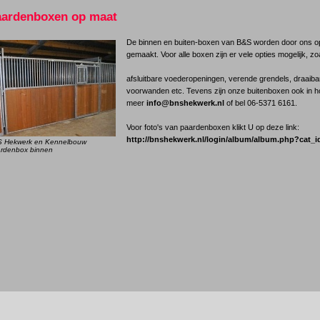
aardenboxen op maat
De binnen en buiten-boxen van B&S worden door ons o
gemaakt. Voor alle boxen zijn er vele opties mogelijk, zo
afsluitbare voederopeningen, verende grendels, draaib
voorwanden etc. Tevens zijn onze buitenboxen ook in ho
meer
info@bnshekwerk.nl
of bel 06-5371 6161.
Voor foto's van paardenboxen klikt U op deze link:
http://bnshekwerk.nl/login/album/album.php?cat_i
 Hekwerk en Kennelbouw
rdenbox binnen