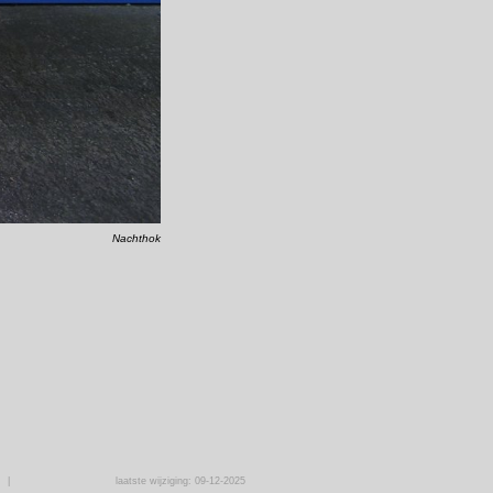
Nachthok
|
laatste wijziging: 09-12-2025