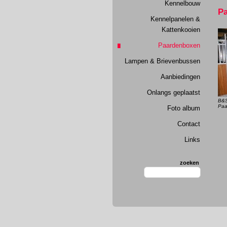
Kennelbouw
P
Kennelpanelen &
Kattenkooien
Paardenboxen
Lampen & Brievenbussen
Aanbiedingen
Onlangs geplaatst
B&S
Paa
Foto album
Contact
Links
zoeken