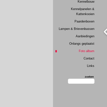
Kennelbouw
Kennelpanelen &
Kattenkooien
Paardenboxen
Lampen & Brievenbussen
Aanbiedingen
Onlangs geplaatst
Foto album
Contact
Links
zoeken