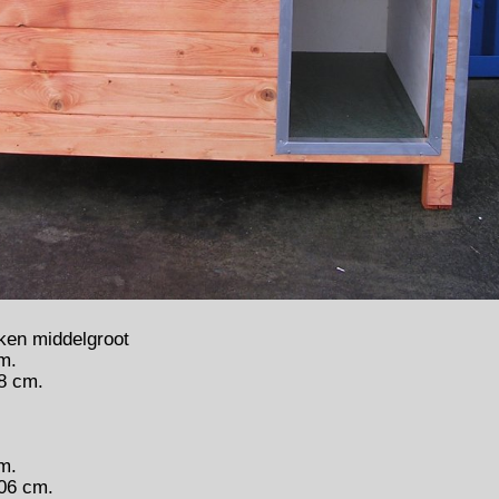
ken middelgroot
m.
8 cm.
m.
06 cm.